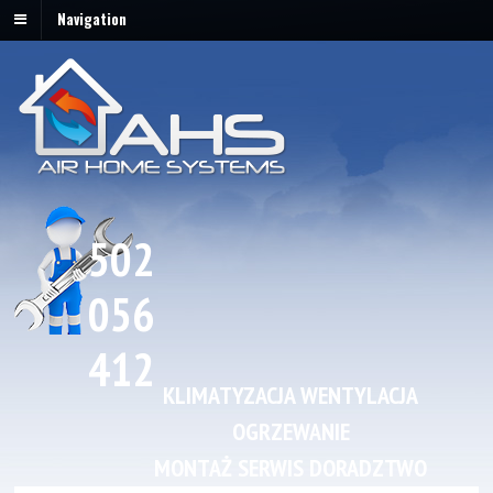
Navigation
502
056
412
KLIMATYZACJA WENTYLACJA
OGRZEWANIE
MONTAŻ SERWIS DORADZTWO