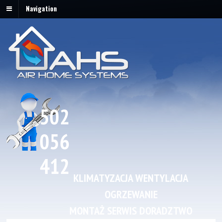
Navigation
502
056
412
KLIMATYZACJA WENTYLACJA
OGRZEWANIE
MONTAŻ SERWIS DORADZTWO