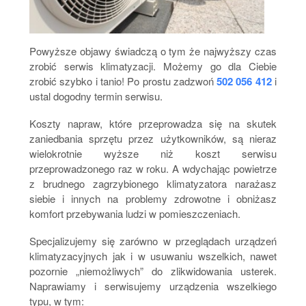
Powyższe objawy świadczą o tym że najwyższy czas
zrobić serwis klimatyzacji. Możemy go dla Ciebie
zrobić szybko i tanio! Po prostu zadzwoń
502 056 412
i
ustal dogodny termin serwisu.
Koszty napraw, które przeprowadza się na skutek
zaniedbania sprzętu przez użytkowników, są nieraz
wielokrotnie wyższe niż koszt serwisu
przeprowadzonego raz w roku. A wdychając powietrze
z brudnego zagrzybionego klimatyzatora narażasz
siebie i innych na problemy zdrowotne i obniżasz
komfort przebywania ludzi w pomieszczeniach.
Specjalizujemy się zarówno w przeglądach urządzeń
klimatyzacyjnych jak i w usuwaniu wszelkich, nawet
pozornie „niemożliwych” do zlikwidowania usterek.
Naprawiamy i serwisujemy urządzenia wszelkiego
typu, w tym: