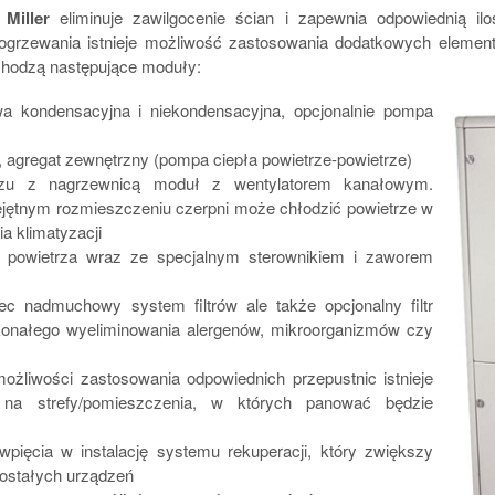
Miller
eliminuje zawilgocenie ścian i zapewnia odpowiednią i
 ogrzewania istnieje możliwość zastosowania dodatkowych eleme
chodzą następujące moduły:
 kondensacyjna i niekondensacyjna, opcjonalnie pompa
 agregat zewnętrzny (pompa ciepła powietrze-powietrze)
 z nagrzewnicą moduł z wentylatorem kanałowym.
ejętnym rozmieszczeniu czerpni może chłodzić powietrze w
a klimatyzacji
powietrza wraz ze specjalnym sterownikiem i zaworem
 nadmuchowy system filtrów ale także opcjonalny filtr
konałego wyeliminowania alergenów, mikroorganizmów czy
ożliwości zastosowania odpowiednich przepustnic istnieje
 na strefy/pomieszczenia, w których panować będzie
wpięcia w instalację systemu rekuperacji, który zwiększy
zostałych urządzeń