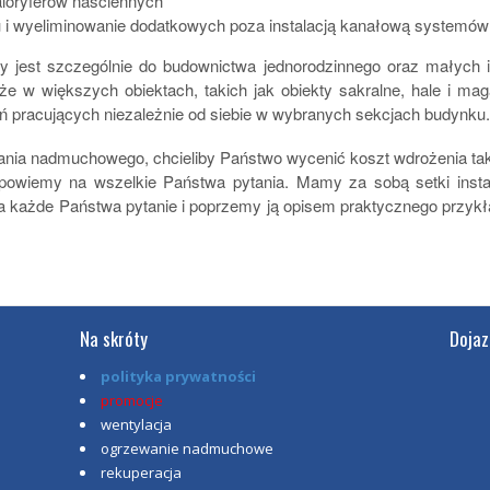
kaloryferów naściennych
 i wyeliminowanie dodatkowych poza instalacją kanałową systemów 
jest szczególnie do budownictwa jednorodzinnego oraz małych i ś
akże w większych obiektach, takich jak obiekty sakralne, hale i ma
eń pracujących niezależnie od siebie w wybranych sekcjach budynku
wania nadmuchowego, chcieliby Państwo wycenić koszt wdrożenia t
powiemy na wszelkie Państwa pytania. Mamy za sobą setki instala
każde Państwa pytanie i poprzemy ją opisem praktycznego przykład
Na skróty
Dojaz
polityka prywatności
promocje
wentylacja
ogrzewanie nadmuchowe
rekuperacja