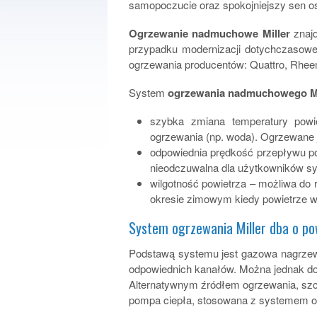
samopoczucie oraz spokojniejszy sen os
Ogrzewanie nadmuchowe Miller
znajd
przypadku modernizacji dotychczasowe
ogrzewania producentów: Quattro, Rheem,
System
ogrzewania nadmuchowego Mi
szybka zmiana temperatury powi
ogrzewania (np. woda). Ogrzewane 
odpowiednia prędkość przepływu pow
nieodczuwalna dla użytkowników sy
wilgotność powietrza – możliwa do 
okresie zimowym kiedy powietrze 
System ogrzewania Miller dba o pow
Podstawą systemu jest gazowa nagrzew
odpowiednich kanałów. Można jednak d
Alternatywnym źródłem ogrzewania, szcz
pompa ciepła, stosowana z systemem o