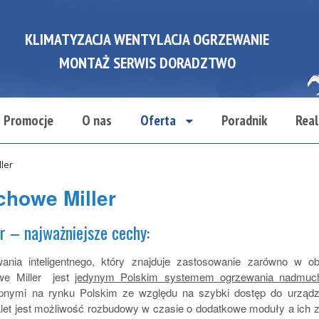
KLIMATYZACJA WENTYLACJA OGRZEWANIE
MONTAŻ SERWIS DORADZTWO
Promocje
O nas
Oferta
Poradnik
Real
ler
howe Miller
 – najważniejsze cechy:
nia inteligentnego, który znajduje zastosowanie zarówno w obi
we Miller jest
jedynym Polskim systemem ogrzewania nadmuc
pnymi na rynku Polskim ze względu na szybki dostęp do urząd
let jest możliwość rozbudowy w czasie o dodatkowe moduły a ich