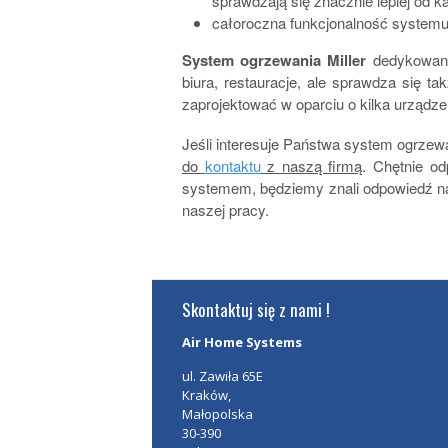
sprawdzają się znacznie lepiej od 
całoroczna funkcjonalność systemu
System ogrzewania Miller
dedykowany 
biura, restauracje, ale sprawdza się t
zaprojektować w oparciu o kilka urządz
Jeśli interesuje Państwa system ogrze
do
kontaktu
z naszą firmą
. Chętnie od
systemem, będziemy znali odpowiedź na 
naszej pracy.
Skontaktuj się z nami !
Air Home Systems
ul. Zawiła 65E
Kraków
,
Małopolska
30-390