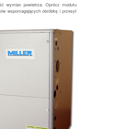
lość wymian powietrza. Oprócz modułu
ntów wspomagających obróbkę i przesył