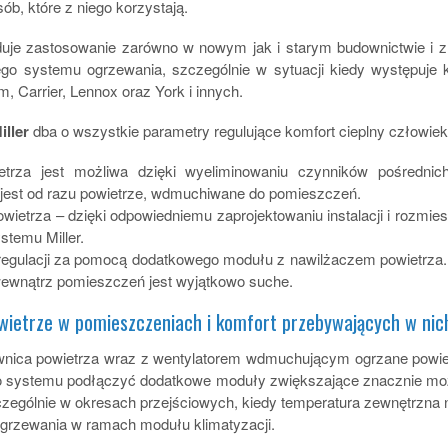
ób, które z niego korzystają.
uje zastosowanie zarówno w nowym jak i starym budownictwie i 
go systemu ogrzewania, szczególnie w sytuacji kiedy występuje
 Carrier, Lennox oraz York i innych.
ller
dba o wszystkie parametry regulujące komfort cieplny człowiek
etrza jest możliwa dzięki wyeliminowaniu czynników pośredni
jest od razu powietrze, wdmuchiwane do pomieszczeń.
ietrza – dzięki odpowiedniemu zaprojektowaniu instalacji i rozmie
stemu Miller.
regulacji za pomocą dodatkowego modułu z nawilżaczem powietrza. 
wewnątrz pomieszczeń jest wyjątkowo suche.
ietrze w pomieszczeniach i komfort przebywających w nich 
nica powietrza wraz z wentylatorem wdmuchującym ogrzane powi
o systemu podłączyć dodatkowe moduły zwiększające znacznie możl
ególnie w okresach przejściowych, kiedy temperatura zewnętrzna n
grzewania w ramach modułu klimatyzacji.