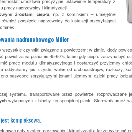
ermostat umożliwia precyzyjne ustawienie temperatury z
 pracy nagrzewnicy i klimatyzacji
owymi źródłami ciepła
, np. z kominkiem – umiejętnie
również podpięcie nagrzewnicy do instalacji przesyłającej
kominek
ewania nadmuchowego Miller
 wszystkie czynniki związane z powietrzem: w zimie, kiedy powiet
ć powietrza na poziomie 45-60%, latem gdy ciepło zaczyna być uci
omić pracę modułu klimatyzacyjnego i dostarczyć przyjemny chłó
rym oddychamy jest czyste, wolne od drobnoustrojów, roztoczy, ku
ono nasycone sprzyjającymi jonami ujemnymi dzięki pracy jonizat
czej systemu, transportowane przez powietrze, rozprowadzane j
ych
wykonanych z blachy lub specjalnej pianki. Sterownik umożliw
 jest kompleksowa.
jektować cały system ogrzewania i klimatyzacji a także wykonać peł