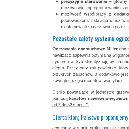
precyzyjne sterowanie
– główny t
możliwością zaprogramowania czasu
możliwość współpracy z
dodatk
poprowadzona instalacja umożliwia 
ciepłe powietrze ogrzewane przez 
Pozostałe zalety systemu ogrz
Ogrzewanie nadmuchowe Miller
dba o
nawilżacz zapewnia optymalną wilgotnoś
systemu w tryb klimatyzacji, by uruch
ciepło. Przez cały rok powietrze, któ
przykrych zapachów, a dodatkowo jest 
zewnątrz, dzięki modułowi wentylacji
Ciepło powstające w jednostce grzew
pomocą
kanałów nawiewno-wywiewn
od 7 do 32 stopni C
.
Oferta którą Państwu proponujemy
Jesteśmy w stanie profesjonalnie zapro