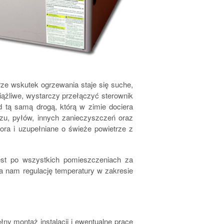
rze wskutek ogrzewania staje się suche,
ążliwe, wystarczy przełączyć sterownik
d tą samą drogą, którą w zimie dociera
rzu, pyłów, innych zanieczyszczeń oraz
ora i uzupełniane o świeże powietrze z
est po wszystkich pomieszczeniach za
ia nam regulację temperatury w zakresie
ny montaż instalacji i ewentualne prace