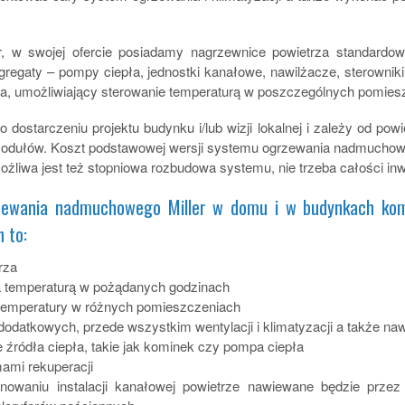
, w swojej ofercie posiadamy nagrzewnice powietrza standardow
gaty – pompy ciepła, jednostki kanałowe, nawilżacze, sterowniki, fi
za, umożliwiający sterowanie temperaturą w poszczególnych pomies
o dostarczeniu projektu budynku i/lub wizji lokalnej i zależy od po
 modułów. Koszt podstawowej wersji systemu ogrzewania nadmucho
ożliwa jest też stopniowa rozbudowa systemu, nie trzeba całości in
rzewania nadmuchowego Miller w domu i w budynkach kom
 to:
rza
a temperaturą w pożądanych godzinach
 temperatury w różnych pomieszczeniach
atkowych, przede wszystkim wentylacji i klimatyzacji a także nawi
źródła ciepła, takie jak kominek czy pompa ciepła
ami rekuperacji
owaniu instalacji kanałowej powietrze nawiewane będzie przez