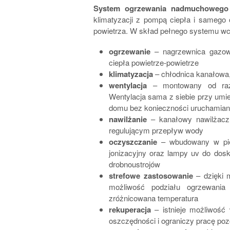
System ogrzewania nadmuchowego 
klimatyzacji z pompą ciepła i samego
powietrza. W skład pełnego systemu w
ogrzewanie
– nagrzewnica gazowa
ciepła powietrze-powietrze
klimatyzacja
– chłodnica kanałowa,
wentylacja
– montowany od razu
Wentylacja sama z siebie przy umi
domu bez konieczności uruchamiani
nawilżanie
– kanałowy nawilżacz 
regulującym przepływ wody
oczyszczanie
– wbudowany w piec
jonizacyjny oraz lampy uv do dos
drobnoustrojów
strefowe zastosowanie
– dzięki m
możliwość podziału ogrzewania
zróżnicowana temperatura
rekuperacja
– istnieje możliwość 
oszczędności i ograniczy pracę po