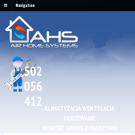
Navigation
502
056
412
KLIMATYZACJA WENTYLACJA
OGRZEWANIE
MONTAŻ SERWIS DORADZTWO