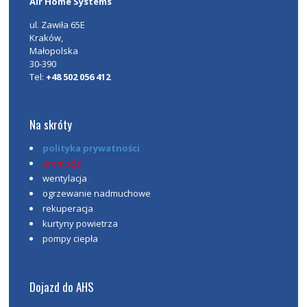
Air Home Systems
ul. Zawiła 65E
Kraków
,
Małopolska
30-390
Tel:
+48 502 056 412
Na skróty
polityka prywatności
promocje
wentylacja
ogrzewanie nadmuchowe
rekuperacja
kurtyny powietrza
pompy ciepła
Dojazd do AHS